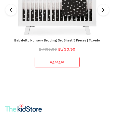
Babyletto Nursery Bedding Set Sheet 5 Pieces | Tuxedo
B./169.95
B./50.99
Agregar