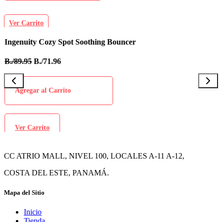
Ver Carrito
Ingenuity Cozy Spot Soothing Bouncer
B
B./89.95
B./71.96
B
Agregar al Carrito
Ver Carrito
CC ATRIO MALL, NIVEL 100, LOCALES A-11 A-12,
COSTA DEL ESTE, PANAMÁ.
Mapa del Sitio
Inicio
Tienda