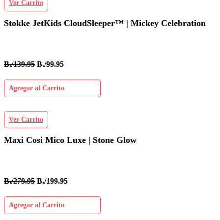
Ver Carrito
Stokke JetKids CloudSleeper™ | Mickey Celebration
B./139.95
B./99.95
Agregar al Carrito
Ver Carrito
Maxi Cosi Mico Luxe | Stone Glow
B./279.95
B./199.95
Agregar al Carrito