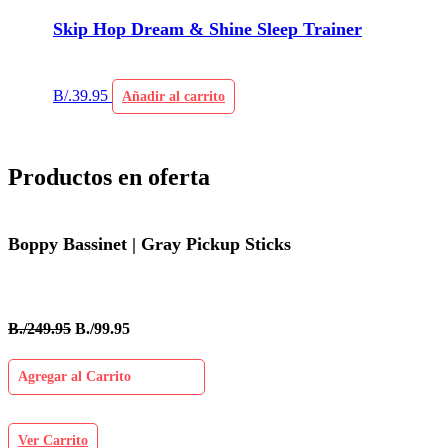
Skip Hop Dream & Shine Sleep Trainer
B/.
39.95
Añadir al carrito
Productos en oferta
Boppy Bassinet | Gray Pickup Sticks
B./249.95
B./99.95
Agregar al Carrito
Ver Carrito