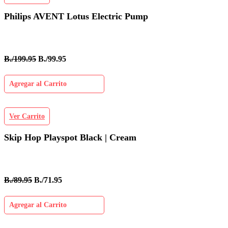
Philips AVENT Lotus Electric Pump
B./199.95
B./99.95
Agregar al Carrito
Ver Carrito
Skip Hop Playspot Black | Cream
B./89.95
B./71.95
Agregar al Carrito