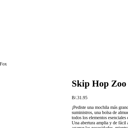
 Fox
Skip Hop Zoo 
B/.
31.95
¡Pediste una mochila más grande
suministros, una bolsa de almue
todos los elementos esenciales q
Una abertura amplia y de fácil 
agarrar las necesidades, mientr