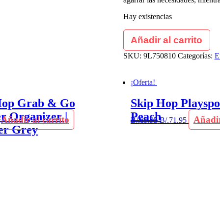
Hay existencias
Añadir al carrito
SKU:
9L750810
Categorías:
E
¡Oferta!
Hop Grab & Go
Skip Hop Playspo
er Organizer |
Peach
Añadir al carrito
Añadir
B/.
89.95
B/.
71.95
er Grey