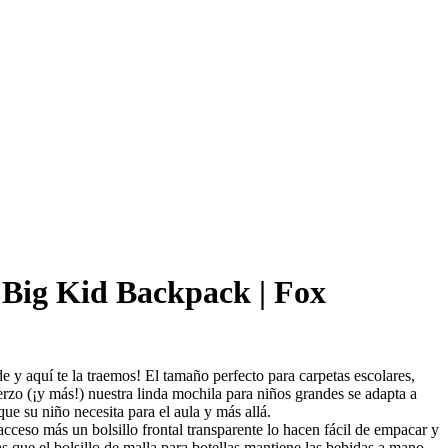
Big Kid Backpack | Fox
 y aquí te la traemos! El tamaño perfecto para carpetas escolares,
rzo (¡y más!) nuestra linda mochila para niños grandes se adapta a
ue su niño necesita para el aula y más allá.
acceso más un bolsillo frontal transparente lo hacen fácil de empacar y
as que el bolsillo de malla para botellas mantiene las bebidas a mano.