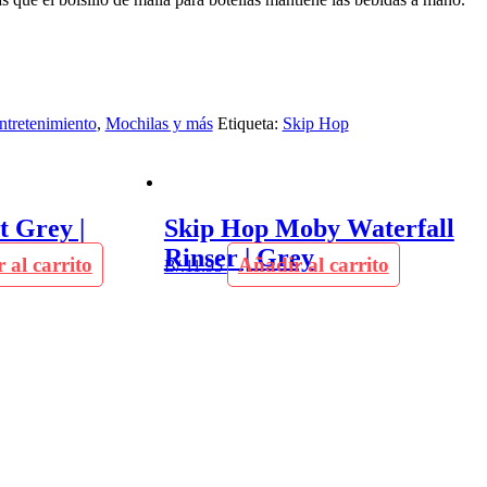
ntretenimiento
,
Mochilas y más
Etiqueta:
Skip Hop
t Grey |
Skip Hop Moby Waterfall
Rinser | Grey
 al carrito
Añadir al carrito
B/.
11.95