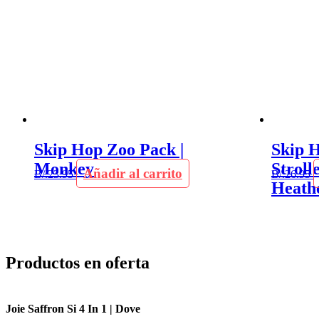
Skip Hop Zoo Pack |
Skip 
Monkey
Stroll
Añadir al carrito
B/.
23.95
B/.
26.95
Heath
Productos en oferta
Joie Saffron Si 4 In 1 | Dove