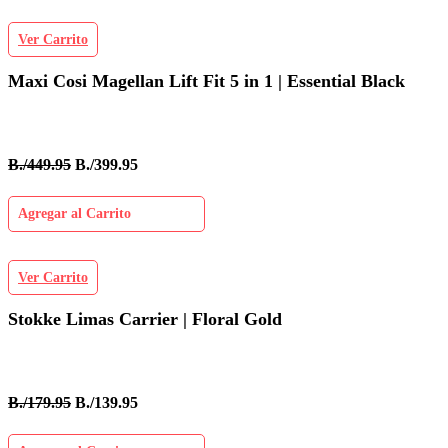
Ver Carrito
Maxi Cosi Magellan Lift Fit 5 in 1 | Essential Black
B./449.95
B./399.95
Agregar al Carrito
Ver Carrito
Stokke Limas Carrier | Floral Gold
B./179.95
B./139.95