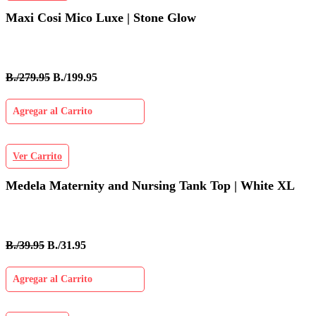
Maxi Cosi Mico Luxe | Stone Glow
B./279.95
B./199.95
Agregar al Carrito
Ver Carrito
Medela Maternity and Nursing Tank Top | White XL
B./39.95
B./31.95
Agregar al Carrito