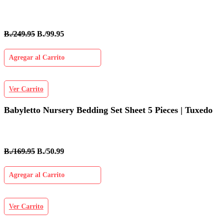
B./249.95
B./99.95
Agregar al Carrito
Ver Carrito
Babyletto Nursery Bedding Set Sheet 5 Pieces | Tuxedo
B./169.95
B./50.99
Agregar al Carrito
Ver Carrito