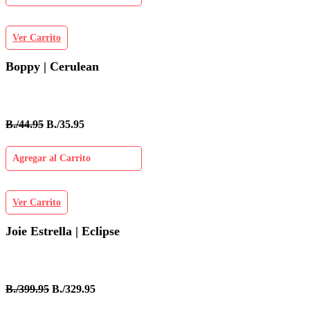
Ver Carrito
Boppy | Cerulean
B./44.95
B./35.95
Agregar al Carrito
Ver Carrito
Joie Estrella | Eclipse
B./399.95
B./329.95