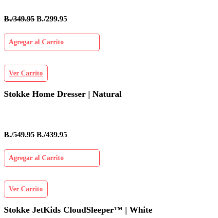
B./349.95
B./299.95
Agregar al Carrito
Ver Carrito
Stokke Home Dresser | Natural
B./549.95
B./439.95
Agregar al Carrito
Ver Carrito
Stokke JetKids CloudSleeper™ | White