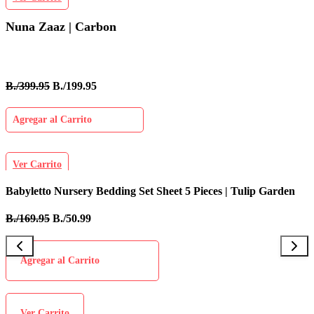
Nuna Zaaz | Carbon
B./399.95
B./199.95
Agregar al Carrito
Ver Carrito
Babyletto Nursery Bedding Set Sheet 5 Pieces | Tulip Garden
I
B./169.95
B./50.99
B
Agregar al Carrito
Ver Carrito