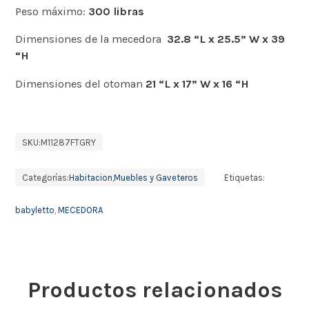
Peso máximo:
300 libras
Dimensiones de la mecedora
32.8 “L x 25.5” W x 39
“H
Dimensiones del otoman
21 “L x 17” W x 16 “H
SKU:
M11287FTGRY
Categorías:
Habitacion
,
Muebles y Gaveteros
Etiquetas:
babyletto
,
MECEDORA
Productos relacionados