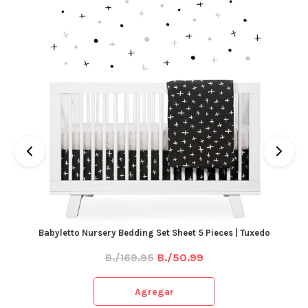
Babyletto Nursery Bedding Set Sheet 5 Pieces | Tuxedo
B./169.95
B./50.99
Agregar