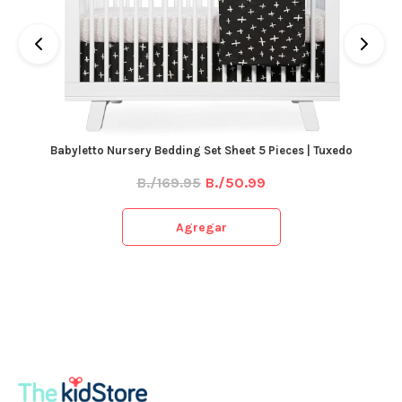
Babyletto Nursery Bedding Set Sheet 5 Pieces | Tuxedo
B./169.95
B./50.99
Agregar