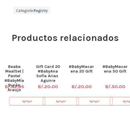
Categoría:
Registry
Productos relacionados
Beaba
Gift Card 20
#BabyMacar
#BabyMacar
MealSet |
#BabyAna
ena 20 Gift
ena 50 Gift
Pastel
Sofía Arias
#BabyMía
Aguirre
Durán
B/.
42.95
B/.
20.00
B/.
20.00
B/.
50.00
Araujo
Agregar
Agregar
Agregar
Agre