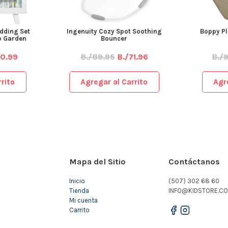
dding Set
Ingenuity Cozy Spot Soothing
Boppy Pl
ip Garden
Bouncer
50.99
B./89.95
B./71.96
B./
rito
Agregar al Carrito
Agr
Mapa del Sitio
Contáctanos
Inicio
(507) 302 68 60
Tienda
INFO@KIDSTORE.CO
Mi cuenta
Carrito