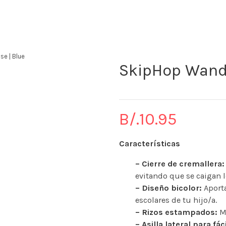
The KidStore
se | Blue
SkipHop Wande
B/.
10.95
Características
– Cierre de cremallera:
evitando que se caigan l
– Diseño bicolor:
Aporta
escolares de tu hijo/a.
– Rizos estampados:
M
– Asilla lateral para fá